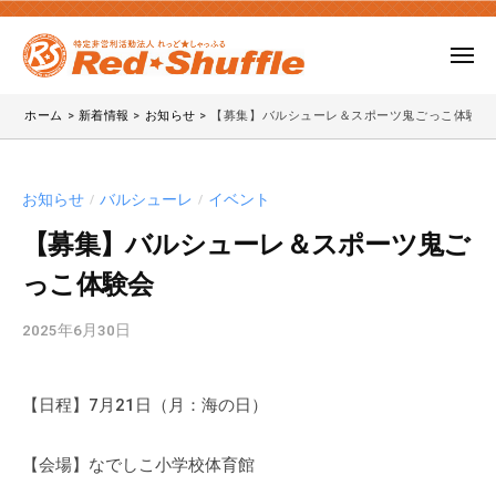
ー
コ
P
O
ン
メ
法
テ
ニ
人
N
N
ュ
ン
ー
ホーム
>
新着情報
>
お知らせ
>
【募集】バルシューレ＆スポーツ鬼ごっこ体験会
れ
P
P
ツ
っ
O
O
へ
ど
法
法
ス
・
お知らせ
バルシューレ
イベント
/
/
人
人
キ
し
れ
【募集】バルシューレ＆スポーツ鬼ご
れ
ッ
ゃ
っ
っこ体験会
っ
っ
プ
ど
ふ
ど
☆
2025年6月30日
b
る
・
し
y
し
ゃ
m
っ
ゃ
【日程】7月21日（月：海の日）
u
ふ
っ
r
る
a
【会場】なでしこ小学校体育館
ふ
」
k