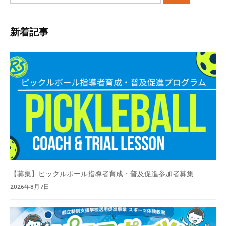
。
ト
内
新着記事
検
索
【募集】ピックルボール指導者育成・普及促進参加者募集
2026年8月7日