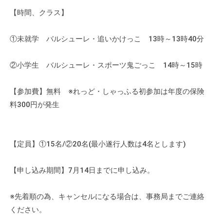
る
の
a
【時間、クラス】
公
m
式
i
①未就学 バルシューレ・追いかけっこ 13時～13時40分
ホ
@
r
ー
②小学生 バルシューレ・スポーツ鬼ごっこ 14時～15時
e
ム
d
ペ
-
【参加費】無料 ※れっど・しゃっふる初参加は年度の保険
ー
s
料300円が発生
ジ
.
で
n
す
e
。
【定員】①15名/②20名(最小遂行人数は4名とします)
t
新
着
【申し込み期間】7月14日までに申し込み。
情
報
※先着順の為、キャンセルになる場合は、事務局までご連絡
・
ください。
活