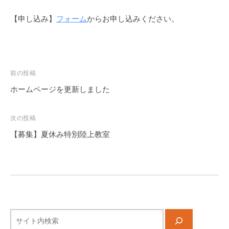
動
【申し込み】
フォーム
からお申し込みください。
内
容
・
開
投
催
前の投稿
日
稿
ホームページを更新しました
程
ナ
な
ビ
次の投稿
ど
ゲ
【募集】夏休み特別陸上教室
お
ー
届
シ
け
ョ
い
ン
た
し
ま
サ
す
イ