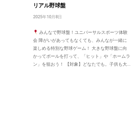
リアル野球盤
2025年10月8日
b
y
みんなで野球盤！ユニバーサルスポーツ体験
m
u
会 障がいがあってもなくても、みんなが一緒に
r
楽しめる特別な野球ゲーム！ 大きな野球盤に向
a
かってボールを打って、「ヒット」や「ホームラ
k
ン」を狙おう！ 【対象】どなたでも。子供も大...
a
m
i
@
r
e
d
-
s