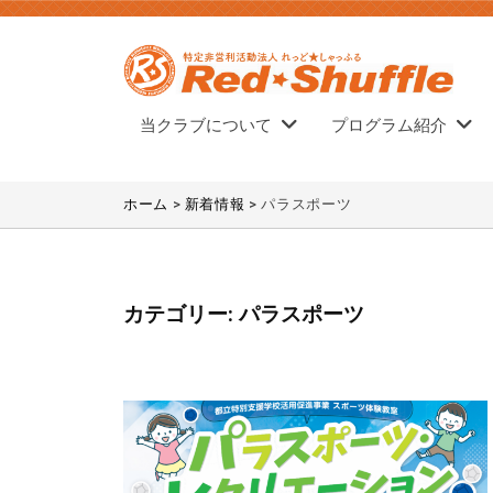
法
コ
人
ン
れ
テ
っ
N
ン
N
当クラブについて
プログラム紹介
ど
P
P
ツ
・
O
へ
O
し
ホーム
>
新着情報
>
パラスポーツ
法
ス
ゃ
法
人
キ
っ
人
れ
ッ
ふ
れ
っ
る
プ
カテゴリー:
パラスポーツ
っ
ど
ど
☆
・
し
ゃ
し
っ
ゃ