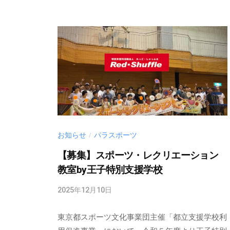
着
i
@
情
r
報
e
・
d
活
-
動
s
内
.
容
n
・
e
お知らせ
パラスポーツ
/
開
t
【募集】スポーツ・レクリエーション
催
教室by王子特別支援学校
日
程
2025年12月10日
b
な
y
東京都スポーツ文化事業団主催「都立支援学校利
m
ど