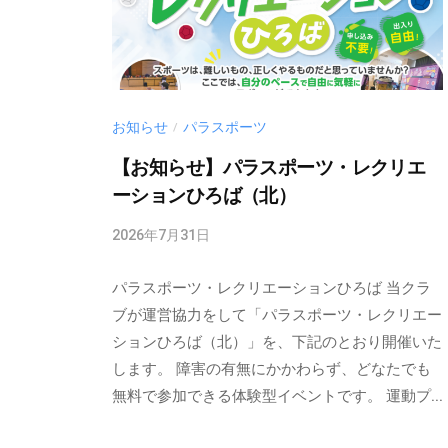
ふ
っ
る
ふ
」
る
の
公
お知らせ
パラスポーツ
/
式
【お知らせ】パラスポーツ・レクリエ
ホ
ーションひろば（北）
ー
ム
2026年7月31日
b
y
ペ
パラスポーツ・レクリエーションひろば 当クラ
m
ー
u
ブが運営協力をして「パラスポーツ・レクリエー
ジ
r
ションひろば（北）」を、下記のとおり開催いた
で
a
します。 障害の有無にかかわらず、どなたでも
す
k
無料で参加できる体験型イベントです。 運動プ...
。
a
新
m