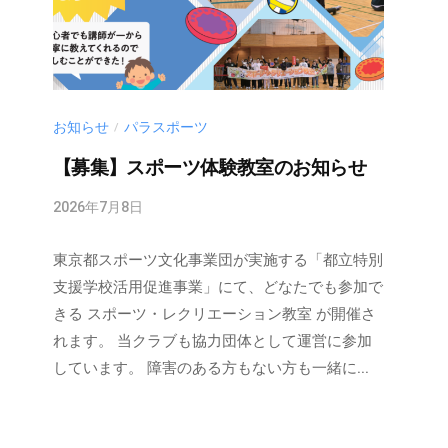
お知らせ
パラスポーツ
/
【募集】スポーツ体験教室のお知らせ
2026年7月8日
b
y
東京都スポーツ文化事業団が実施する「都立特別
m
u
支援学校活用促進事業」にて、どなたでも参加で
r
きる スポーツ・レクリエーション教室 が開催さ
a
れます。 当クラブも協力団体として運営に参加
k
しています。 障害のある方もない方も一緒に...
a
m
i