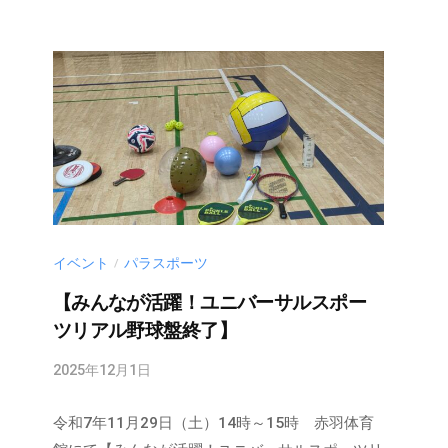
@
r
e
d
-
s
.
n
e
t
イベント
パラスポーツ
/
【みんなが活躍！ユニバーサルスポー
ツリアル野球盤終了】
2025年12月1日
b
y
令和7年11月29日（土）14時～15時 赤羽体育
m