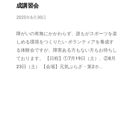
成講習会
2025年6月30日
b
y
障がいの有無にかかわらず、誰もがスポーツを楽
m
u
しめる環境をつくりたい ボランティアを養成す
r
る体験会ですが、障害ある方もない方もお待ちし
a
ております。 【日程】①7月19日（土）、②8月
k
23日（土） 【会場】元気ぷらざ・第2ホ...
a
m
i
@
r
e
d
-
s