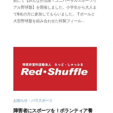
u
館にて【みんなが活躍！ユニバーサルスポーツリ
r
アル野球盤】を開催しました。小学生から大人ま
a
で8名の方に参加してもらいました。 Tボールと
k
大型野球盤を組み合わせた特製フィール...
a
m
i
@
r
e
d
-
s
.
n
e
お知らせ
パラスポーツ
/
t
障害者にスポーツを！ボランティア養