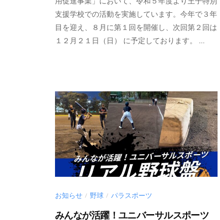
u
用促進事業」において、令和５年度より王子特別
お
r
支援学校での活動を実施しています。今年で３年
届
a
目を迎え、８月に第１回を開催し、次回第２回は
け
k
１２月２１日（日） に予定しております。 ...
い
a
た
m
し
i
ま
@
r
す
e
。
d
-
s
.
n
e
お知らせ
野球
パラスポーツ
/
/
t
みんなが活躍！ユニバーサルスポーツ